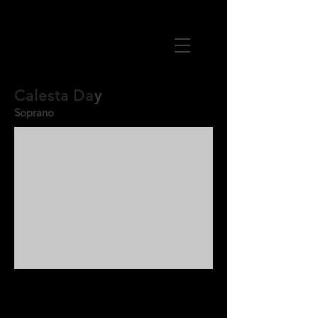
Calesta Da
y
Soprano